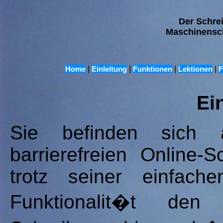
Der Schre
Maschinensch
Home
|
Einleitung
|
Funktionen
|
Lektionen
|
F
Ei
Sie befinden sich a
barrierefreien Online-S
trotz seiner einfach
Funktionalit�t den